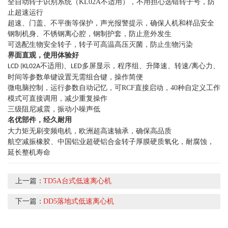
全自动转子识别系统（
KL02A
不适用
），
不用担心选错转子号
，防
止超速运行
超速、门盖、
不平衡等保护
，
声光报警提示，确保人机和样品安全
钢制机身、不锈钢离心腔，钢制护套，防止意外发生
可选配生物安全转子，转子可高温高压灭菌，防止生物污染
界面直观，使用体验好
不适用
、
多屏显示，程序组、升降速、转速
离心力、
LCD (KL02A
)
LED
/
时间等参数单键设置无需组合键，
操作简便
微电
脑控制，运行参数自动记忆，可
RCF
直接启动，
40
种自定义工作
模式可直接调用，减少重复操作
三级阻尼减震，振动小噪声低
名优部件，经久耐用
大力矩无刷变频电机，
欧洲
超高速轴承，确保高品质
航空减振橡胶、中国铝业超硬铝合金转子厚膜硬质氧化，耐腐蚀，
延长整机寿命
上一篇：
TD5A台式低速离心机
下一篇：
DD5落地式低速离心机