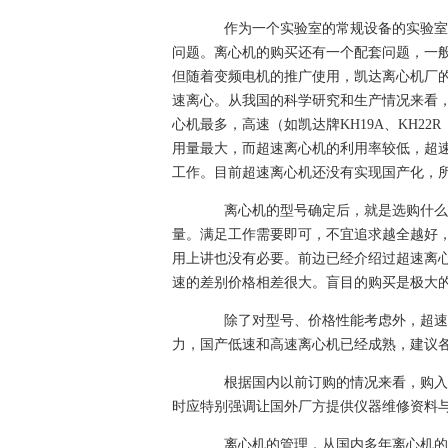
作为一个实验室的常规设备的实验室医
问题。离心机的购买还有一个配套问题，一
但随着变频电机的推广使用，凯达离心机厂的通用
速离心。从我国的科学研究和生产情况来看，生产
心机最多，高速（如凯达牌KH19A、KH2
用量最大，而超速离心机的利用率较低，超
工作。目前超速离心机还没有实现国产化，
离心机的型号确定后，就是选购什么样
量。满足工作需要即可，不宜追求越全越好
用上讲也没有必要。前边已经介绍过超速离
速的差别价格相差很大。盲目的购买是极大
除了对型号、价格性能考虑外，超速离
力，国产低速和高速离心机已经成熟，建议
根据国内以前订购的情况来看，购入的
时应特别强调让国外厂方提供仪器维修资料
离心机的管理，从国内多年离心机的使