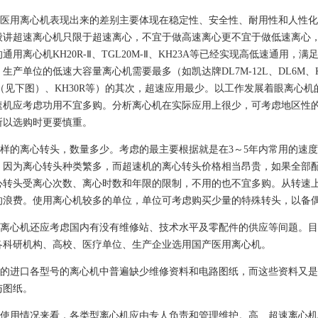
用离心机表现出来的差别主要体现在稳定性、安全性、耐用性和人性化
般讲超速离心机只限于超速离心，不宜于做高速离心更不宜于做低速离心
离心机KH20R-Ⅱ、TGL20M-Ⅱ、KH23A等已经实现高低速通用
单位的低速大容量离心机需要最多（如凯达牌DL7M-12L、DL6M、K
2R（见下图）、KH30R等）的其次，超速应用最少。以工作发展着眼离
速机应考虑功用不宜多购。分析离心机在实际应用上很少，可考虑地区性
所以选购时更要慎重。
的离心转头，数量多少。考虑的最主要根据就是在3～5年内常用的速度
，因为离心转头种类繁多，而超速机的离心转头价格相当昂贵，如果全部
心转头受离心次数、离心时数和年限的限制，不用的也不宜多购。从转速
的浪费。使用离心机较多的单位，单位可考虑购买少量的特殊转头，以备
心机还应考虑国内有没有维修站、技术水平及零配件的供应等间题。目
各科研机构、高校、医疗单位、生产企业选用国产医用离心机。
进口各型号的离心机中普遍缺少维修资料和电路图纸，而这些资料又是
与图纸。
用情况来看，各类型离心机应由专人负责和管理维护。高、超速离心机